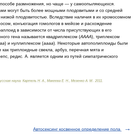
способе
размножения
,
но
чаще
—
у
самоопыляющихся
.
ами
могут
быть
более
мощными
плодовитыми
и
со
средней
низкой
плодовитостью
.
Вследствие
наличия
в
их
хромосомном
мосом
,
конъюгация
гомологов
в
мейозе
и
расхождение
раплоид
в
зависимости
от
числа
присутствующих
в
его
ного
гена
называется
квадриплексом
(
АААА
),
триплексом
аа
)
и
нуллиплексом
(
аааа
).
Некоторые
автополиплоиды
были
е
как
триплоидные
свекла
,
арбуз
,
перечная
мята
и
непс
,
редис
.
А
.
является
одним
из
путей
симпатрического
усская
наука
.
Картель
Н
.
А
.,
Макеева
Е
.
Н
.,
Мезенко
А
.
М
.
.
2011
.
Автосексинг косвенное определение пола