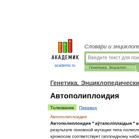
Словари и энциклоп
academic.ru
Генетика. Энциклопедический словарь
Генетика. Энциклопедическ
Автополиплоидия
Толкование
Перевод
Автополиплоидия
Автополиплоидия
*
аўтапол
і
пла
і
дыя
*
a
результате
геномной
мутации
типа
полипл
хромосом
соответствует
гаплоидному
набо