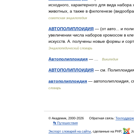
исходного, характерного для вида набора 
животных, а также в филогенезе (видооб
советская энциклопедия
АВТОПОЛИПЛОИДИЯ
— (от авто... и по
увеличении числа наборов хромосом в клет
искусств. А. получены новые формы и сорт
Энциклопедический словарь
Автополиплоидия
— …
Википедия
АВТОПОЛИПЛОИДИЯ
— см. Полиплоид
автополиплоидия
— автополиплоидия, 
словарь
© Академик, 2000-2026
Обратная связь:
Техподдерж
👣 Путешествия
Экспорт словарей на сайты
, сделанные на PHP,
Jo