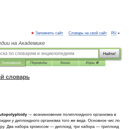
Запомнить сайт
Словарь на свой сайт
RU
едии на Академике
Найти!
Толкования
Переводы
Книги
Игры ⚽
ий словарь
utopolyploidy
—
возникновение
полиплоидного
организма
в
оидии
у
диплоидного
организма
того
же
вида
.
Основное
чис
ло
ру
.
Два
набора
хромосом
—
диплоид
,
три
набора
—
триплоид