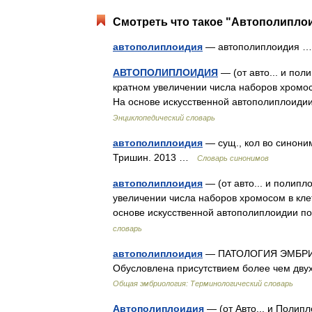
Смотреть что такое "Автополиплои
автополиплоидия
— автополиплоидия
АВТОПОЛИПЛОИДИЯ
— (от авто... и по
кратном увеличении числа наборов хромосо
На основе искусственной автополиплоид
Энциклопедический словарь
автополиплоидия
— сущ., кол во синоним
Тришин. 2013 …
Словарь синонимов
автополиплоидия
— (от авто... и полип
увеличении числа наборов хромосом в клет
основе искусственной автополиплоидии 
словарь
автополиплоидия
— ПАТОЛОГИЯ ЭМБРИО
Обусловлена присутствием более чем двух
Общая эмбриология: Терминологический словарь
Автополиплоидия
— (от Авто... и Поли