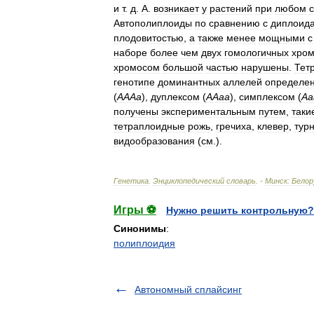
и
т
.
д
.
А
.
возникает
у
растений
при
любом
Автополиплоиды
по
сравнению
с
диплоид
плодовитостью
,
а
также
менее
мощными
с
наборе
более
чем
двух
гомологичных
хро
хромосом
большой
частью
нарушены
.
Тет
генотипе
доминантных
аллелей
определен
(
АААа
),
дуплексом
(
ААаа
),
симплексом
(
Аа
получены
экспериментальным
путем
,
таки
тетраплоидные
рожь
,
гречиха
,
клевер
,
тур
видообразования
(
см
.).
Генетика
.
Энциклопедический
словарь
. -
Минск:
Белор
Игры ⚽
Нужно решить контрольную?
Синонимы
:
полиплоидия
Автономный сплайсинг