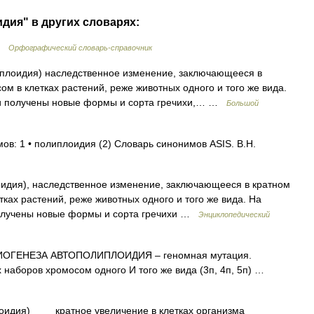
дия" в других словарях:
 …
Орфографический словарь-справочник
липлоидия) наследственное изменение, заключающееся в
м в клетках растений, реже животных одного и того же вида.
ии получены новые формы и сорта гречихи,… …
Большой
ов: 1 • полиплоидия (2) Словарь синонимов ASIS. В.Н.
лоидия), наследственное изменение, заключающееся в кратном
ках растений, реже животных одного и того же вида. На
получены новые формы и сорта гречихи …
Энциклопедический
ГЕНЕЗА АВТОПОЛИПЛОИДИЯ – геномная мутация.
 наборов хромосом одного И того же вида (3п, 4п, 5п) …
плоидия) кратное увеличение в клетках организма