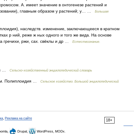
хромосом. А. имеет значение в онтогенезе растений и
разовании), главным образом у растений; у… …
Большая
липлоидия), наследств. изменение, заключающееся в кратном
ках р ний, реже ж ных одного и того же вида. На основе
а гречихи, ржи, сах. свёклы и др …
Естествознание.
ия …
Сельско-хозяйственный энциклопедический словарь
см. Полиплоидия …
Сельское хозяйство. Большой энциклопедический
ка
,
Реклама на сайте
18+
omla,
Drupal,
WordPress, MODx.